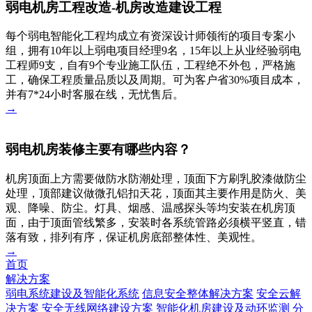
弱电机房工程改造-机房改造建设工程
每个弱电智能化工程均成立有资深设计师领衔的项目专案小
组，拥有10年以上弱电项目经理9名，15年以上从业经验弱电
工程师9支，自有9个专业施工队伍，工程绝不外包，严格施
工，确保工程质量品质以及周期。可为客户省30%项目成本，
并有7*24小时客服在线，无忧售后。
→
弱电机房装修主要有哪些内容？
机房顶面上方需要做防水防潮处理，顶面下方刷乳胶漆做防尘
处理，顶部建议做微孔铝扣天花，顶面其主要作用是防火、美
观、降噪、防尘。灯具、烟感、温感探头等均安装在机房顶
面，由于顶面管线繁多，安装时各系统管路必须横平竖直，错
落有致，排列有序，保证机房底部整体性、美观性。
→
首页
解决方案
弱电系统建设及智能化系统
信息安全整体解决方案
安全云解
决方案
安全无线网络建设方案
智能化机房建设及动环监测
分